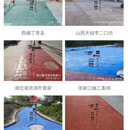
西藏丁青县
山西天镇李二口仿
湖北省洪湖市黄家
张家口施工案例