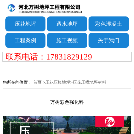
压花地坪
透水地坪
彩色混凝土
工程案例
施工视频
关于我们
联系电话：17831829129
您所在的位置：
首页
>
压花压模地坪
>
压花压模地坪材料
万树彩色强化料