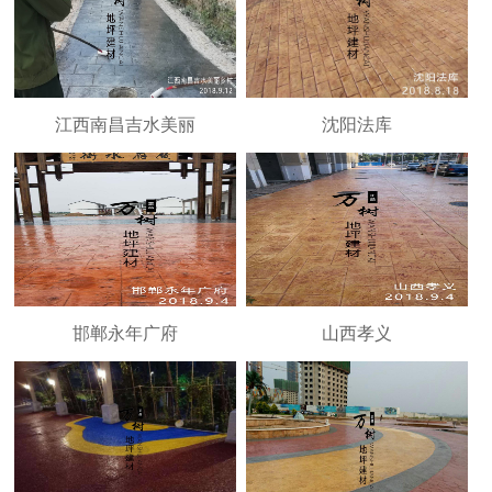
江西南昌吉水美丽
沈阳法库
邯郸永年广府
山西孝义