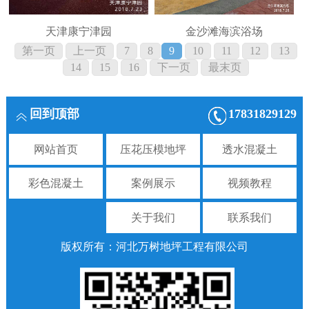
天津康宁津园
金沙滩海滨浴场
第一页
上一页
7
8
9
10
11
12
13
14
15
16
下一页
最末页
回到顶部
17831829129
网站首页
压花压模地坪
透水混凝土
彩色混凝土
案例展示
视频教程
关于我们
联系我们
版权所有：河北万树地坪工程有限公司