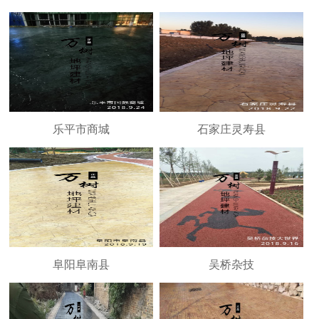
乐平市商城
石家庄灵寿县
阜阳阜南县
吴桥杂技